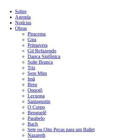
Sobre
Agenda
Notícias
Obras
Piracema
Gira
Primavera
Gil Refazendo
Dança Sinfônica
Suíte Branca
Triz
Sem Mim
Imã
Breu
Onqotô
Lecuona
Santagustin
O Corpo
Benguelê
Parabelo
Bach
Sete ou Oito Peças para um Ballet
Nazareth