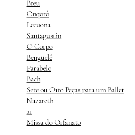
Breu
Onqotô
Lecuona
Santagustin
O Corpo
Benguelê
Parabelo
Bach
Sete ou Oito Peças para um Ballet
Nazareth
21
Missa do Orfanato