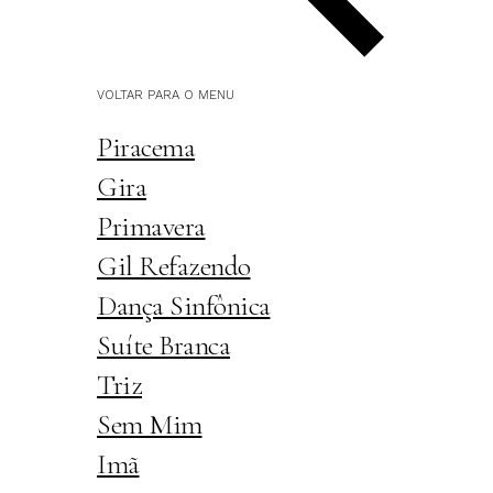
VOLTAR PARA O MENU
Piracema
Gira
Primavera
Gil Refazendo
Dança Sinfônica
Suíte Branca
Triz
Sem Mim
Imã