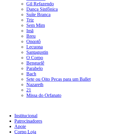
Gil Refazendo
Dança Sinfônica
Suíte Branca
Triz
Sem Mim
Imã
Breu
Onqotô
Lecuona
Santagustin
O Corpo
Benguelê
Parabelo
Bach
Sete ou Oito Peças para um Ballet
Nazareth
21
Missa do Orfanato
Institucional
Patrocinadores
Apoie
Corpo Loja