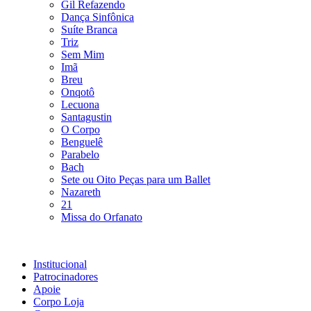
Gil Refazendo
Dança Sinfônica
Suíte Branca
Triz
Sem Mim
Imã
Breu
Onqotô
Lecuona
Santagustin
O Corpo
Benguelê
Parabelo
Bach
Sete ou Oito Peças para um Ballet
Nazareth
21
Missa do Orfanato
Institucional
Patrocinadores
Apoie
Corpo Loja