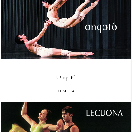
Onqotô
CONHEÇA