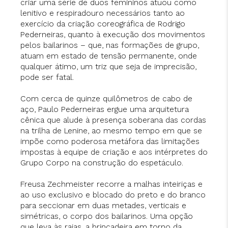
criar uma série de duos femininos atuou como
lenitivo e respiradouro necessários tanto ao
exercício da criação coreográfica de Rodrigo
Pederneiras, quanto à execução dos movimentos
pelos bailarinos – que, nas formações de grupo,
atuam em estado de tensão permanente, onde
qualquer átimo, um triz que seja de imprecisão,
pode ser fatal.
Com cerca de quinze quilômetros de cabo de
aço, Paulo Pederneiras ergue uma arquitetura
cênica que alude à presença soberana das cordas
na trilha de Lenine, ao mesmo tempo em que se
impõe como poderosa metáfora das limitações
impostas à equipe de criação e aos intérpretes do
Grupo Corpo na construção do espetáculo.
Freusa Zechmeister recorre a malhas inteiriças e
ao uso exclusivo e blocado do preto e do branco
para seccionar em duas metades, verticais e
simétricas, o corpo dos bailarinos. Uma opção
que leva às raias, a brincadeira em torno da