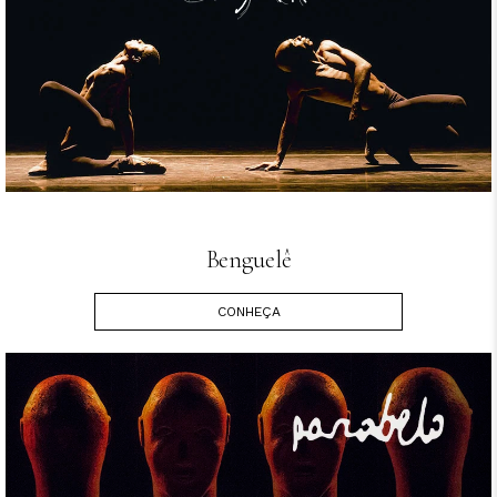
Benguelê
CONHEÇA