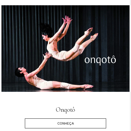
Onqotô
CONHEÇA