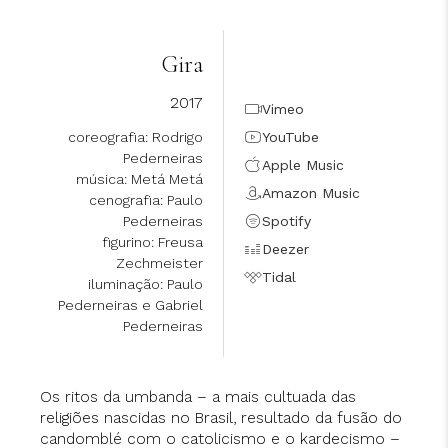
Gira
2017
Vimeo
coreografia: Rodrigo
YouTube
Pederneiras
Apple Music
música: Metá Metá
Amazon Music
cenografia: Paulo
Pederneiras
Spotify
figurino: Freusa
Deezer
Zechmeister
Tidal
iluminação: Paulo
Pederneiras e Gabriel
Pederneiras
Os ritos da umbanda – a mais cultuada das
religiões nascidas no Brasil, resultado da fusão do
candomblé com o catolicismo e o kardecismo –