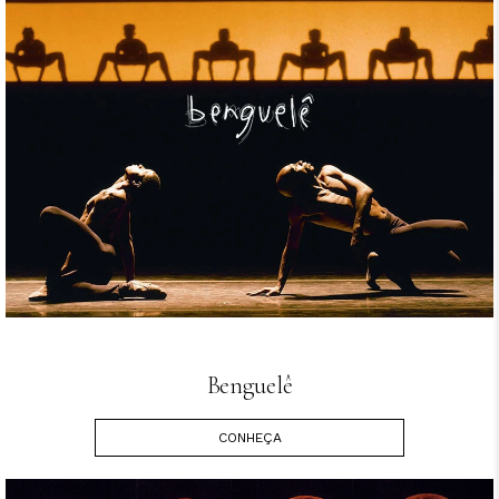
Benguelê
CONHEÇA