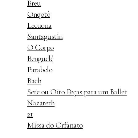
Breu
Onqotô
Lecuona
Santagustin
O Corpo
Benguelê
Parabelo
Bach
Sete ou Oito Peças para um Ballet
Nazareth
21
Missa do Orfanato