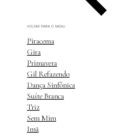
VOLTAR PARA O MENU
Piracema
Gira
Primavera
Gil Refazendo
Dança Sinfônica
Suíte Branca
Triz
Sem Mim
Imã