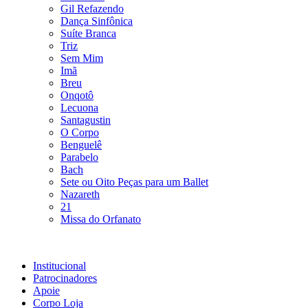
Gil Refazendo
Dança Sinfônica
Suíte Branca
Triz
Sem Mim
Imã
Breu
Onqotô
Lecuona
Santagustin
O Corpo
Benguelê
Parabelo
Bach
Sete ou Oito Peças para um Ballet
Nazareth
21
Missa do Orfanato
Institucional
Patrocinadores
Apoie
Corpo Loja