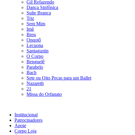
Gil Refazendo
Dança Sinfônica
Suíte Branca
Triz
Sem Mim
Imã
Breu
Onqotô
Lecuona
Santagustin
O Corpo
Benguelê
Parabelo
Bach
Sete ou Oito Peças para um Ballet
Nazareth
21
Missa do Orfanato
Institucional
Patrocinadores
Apoie
Corpo Loja