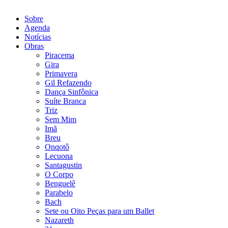
Sobre
Agenda
Notícias
Obras
Piracema
Gira
Primavera
Gil Refazendo
Dança Sinfônica
Suíte Branca
Triz
Sem Mim
Imã
Breu
Onqotô
Lecuona
Santagustin
O Corpo
Benguelê
Parabelo
Bach
Sete ou Oito Peças para um Ballet
Nazareth