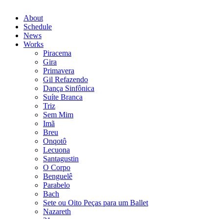
About
Schedule
News
Works
Piracema
Gira
Primavera
Gil Refazendo
Dança Sinfônica
Suíte Branca
Triz
Sem Mim
Imã
Breu
Onqotô
Lecuona
Santagustin
O Corpo
Benguelê
Parabelo
Bach
Sete ou Oito Peças para um Ballet
Nazareth