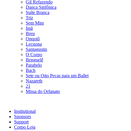
Gil Refazendo
Dança Sinfônica
Suíte Branca
Triz
Sem Mim
Imã
Breu
Onqotô
Lecuona
Santagustin
O Corpo
Benguelê
Parabelo
Bach
Sete ou Oito Peças para um Ballet
Nazareth
21
Missa do Orfanato
Institutional
Sponsors
Support
Corpo Loja