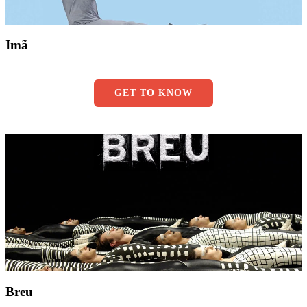
Imã
GET TO KNOW
Breu