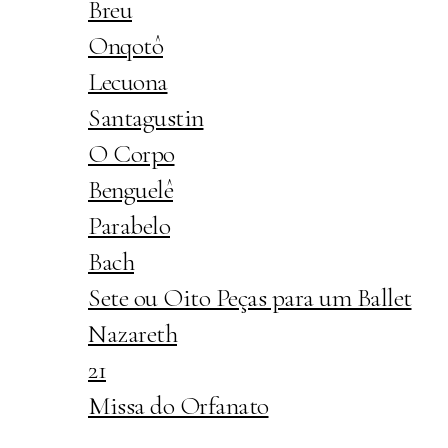
Breu
Onqotô
Lecuona
Santagustin
O Corpo
Benguelê
Parabelo
Bach
Sete ou Oito Peças para um Ballet
Nazareth
21
Missa do Orfanato