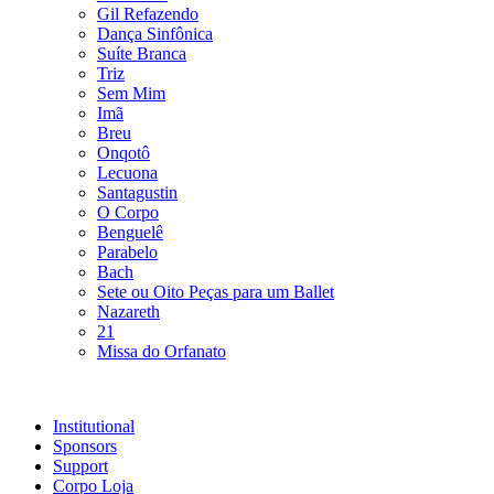
Gil Refazendo
Dança Sinfônica
Suíte Branca
Triz
Sem Mim
Imã
Breu
Onqotô
Lecuona
Santagustin
O Corpo
Benguelê
Parabelo
Bach
Sete ou Oito Peças para um Ballet
Nazareth
21
Missa do Orfanato
Institutional
Sponsors
Support
Corpo Loja