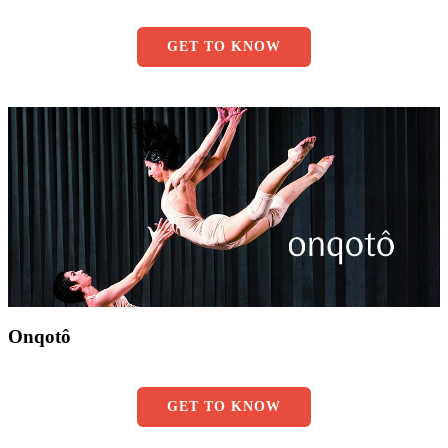
GET TO KNOW
Onqotô
GET TO KNOW