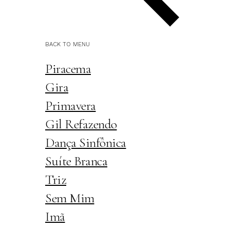
BACK TO MENU
Piracema
Gira
Primavera
Gil Refazendo
Dança Sinfônica
Suíte Branca
Triz
Sem Mim
Imã