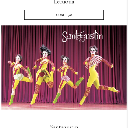
Lecuona
CONHEÇA
Santagustin