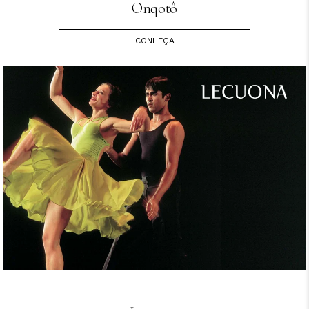
Onqotô
CONHEÇA