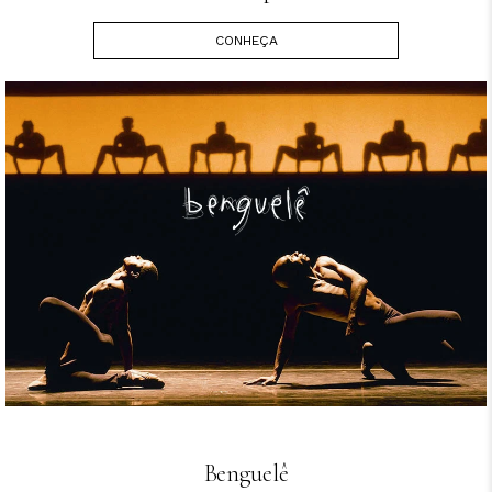
CONHEÇA
Benguelê